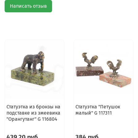
Написать отзыв
Статуэтка из бронзы на
Статуэтка "Петушок
подставке из змеевика
малый" G 117311
"Орангутанг" G 116804
439.20 руб
384 руб