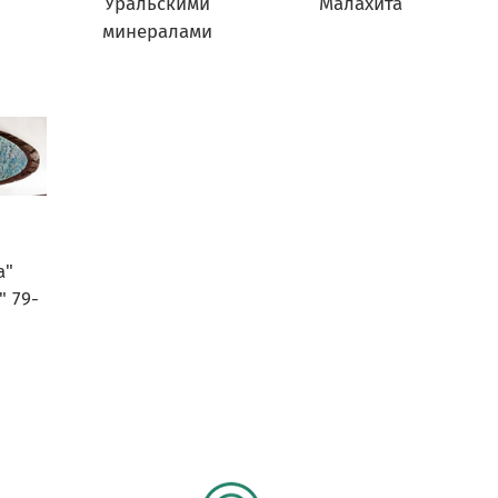
Уральскими
Малахита
минералами
а"
" 79-