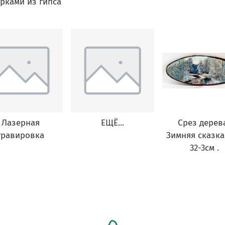
рками из гипса
Лазерная
ЕЩЁ...
Срез дерев
гравировка
Зимняя сказка
32-3см .