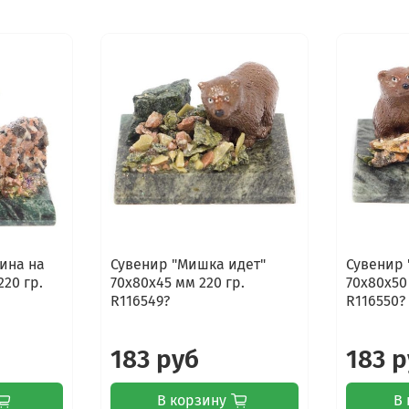
ина на
Сувенир "Мишка идет"
Сувенир 
220 гр.
70х80х45 мм 220 гр.
70х80х50
R116549?
R116550?
183 руб
183 
В корзину
В 