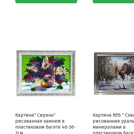
Картина" Сирень"
Картина №6 " Схв
рисованная камнем в
рисованная урал
пластиковом багете 46-36-
минералами в
2см
пластиковом баге