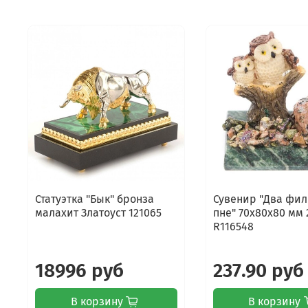
Статуэтка "Бык" бронза
Сувенир "Два фил
малахит Златоуст 121065
пне" 70х80х80 мм 
R116548
18996 руб
237.90 руб
В корзину
В корзину