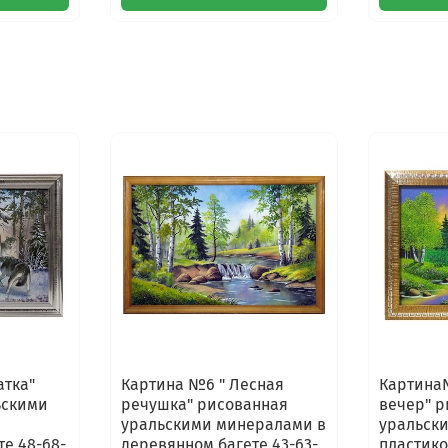
атка"
Картина №6 " Лесная
Картина
ьскими
речушка" рисованная
вечер" 
уральскими минералами в
уральск
те 48-68-
деревянном багете 43-63-
пластико