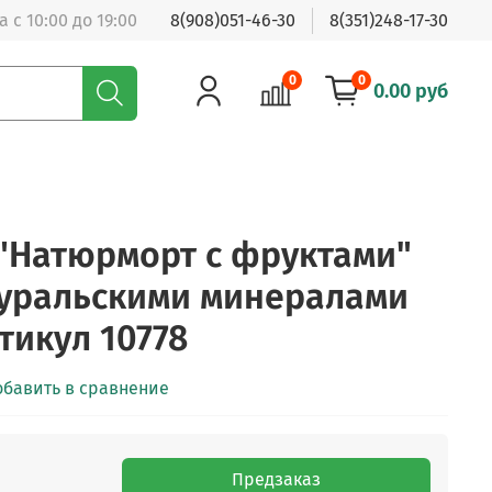
 с 10:00 до 19:00
8(908)051-46-30
8(351)248-17-30
0
0
0.00 руб
"Натюрморт с фруктами"
 уральскими минералами
тикул 10778
обавить в сравнение
Предзаказ