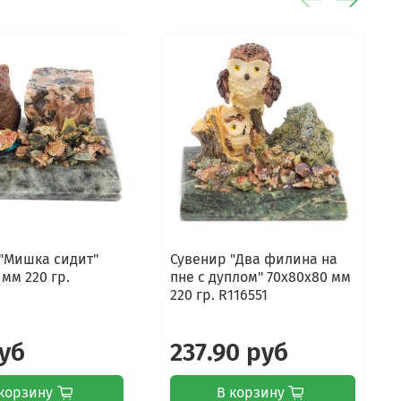
"Мишка сидит"
Сувенир "Два филина на
 мм 220 гр.
пне с дуплом" 70х80х80 мм
220 гр. R116551
руб
237.90 руб
корзину
В корзину