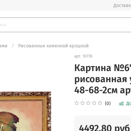
Доставка
ами
Рисованные каменной крошкой
арт.
10778
Картина №6
рисованная
48-68-2см ар
(0)
Д
4492.80 руб