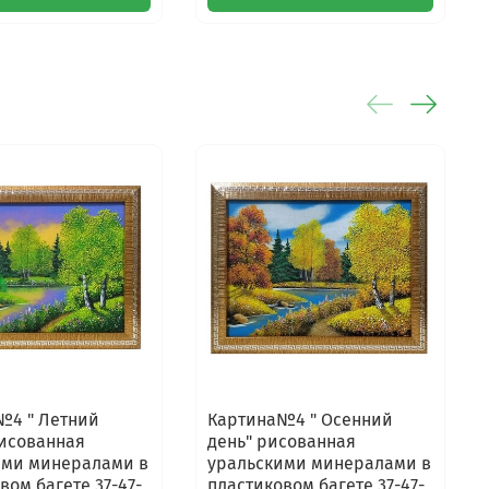
№4 " Летний
Картина№4 " Осенний
рисованная
день" рисованная
ими минералами в
уральскими минералами в
вом багете 37-47-
пластиковом багете 37-47-