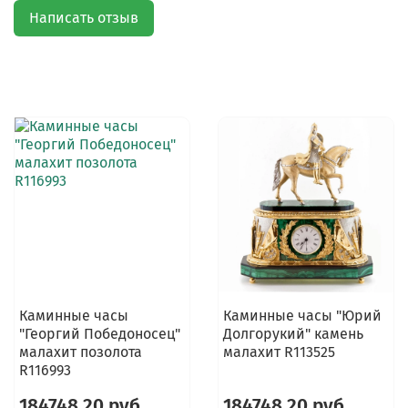
Написать отзыв
Каминные часы
Каминные часы "Юрий
"Георгий Победоносец"
Долгорукий" камень
малахит позолота
малахит R113525
R116993
184748.20 руб
184748.20 руб