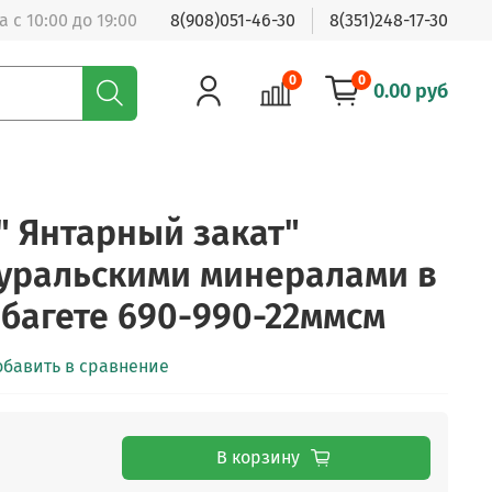
 с 10:00 до 19:00
8(908)051-46-30
8(351)248-17-30
0
0
0.00 руб
 Янтарный закат"
уральскими минералами в
багете 690-990-22ммсм
обавить в сравнение
В корзину