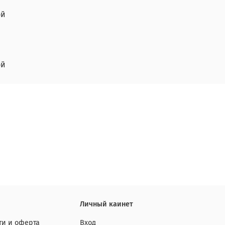
ой
ой
Личный каинет
и и оферта
Вход