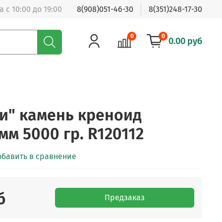
 с 10:00 до 19:00
8(908)051-46-30
8(351)248-17-30
0
0
0.00 руб
и" камень креноид
мм 5000 гр. R120112
обавить в сравнение
б
Предзаказ