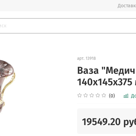
Доставка
арт.
13918
Ваза "Медич
140х145х375 
(0)
Д
19549.20 ру