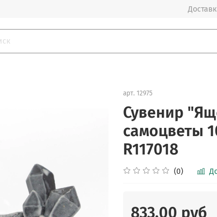
Доставка
арт.
12975
Сувенир "Ящ
самоцветы 1
R117018
(0)
Д
833.00 руб