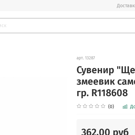
Доставка
арт.
13287
Сувенир "Ще
змеевик сам
гр. R118608
(0)
Д
362.00 руб