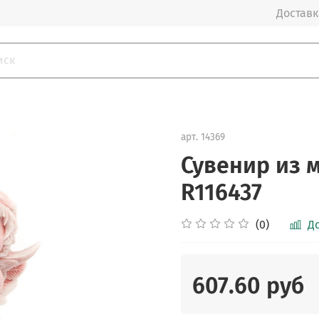
Доставка
арт.
14369
Сувенир из 
R116437
(0)
Д
607.60 руб