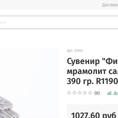
Доставка
арт.
12947
Сувенир "Фи
мрамолит са
390 гр. R119
(0)
Д
1027.60 руб