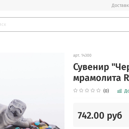
Доставка
арт.
14300
Сувенир "Че
мрамолита R
(0)
Д
742.00 руб