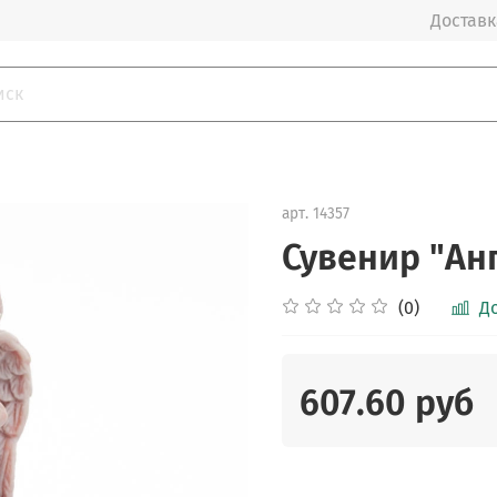
Доставка
арт.
14357
Сувенир "Ан
(0)
Д
607.60 руб