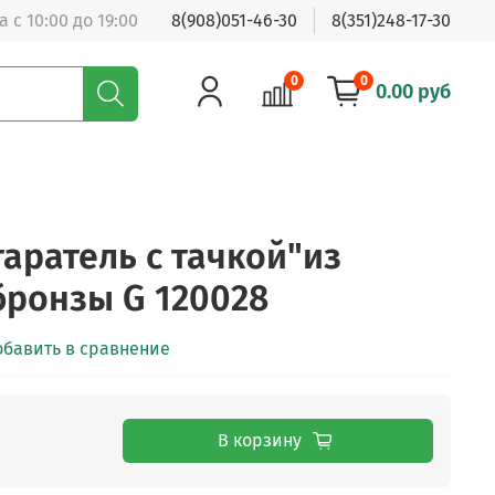
 с 10:00 до 19:00
8(908)051-46-30
8(351)248-17-30
0
0
0.00 руб
таратель с тачкой"из
бронзы G 120028
обавить в сравнение
В корзину