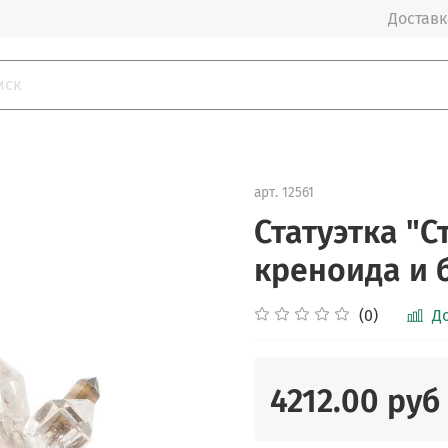
Доставка
арт.
12561
Статуэтка "С
креноида и 
(0)
Д
4212.00 руб