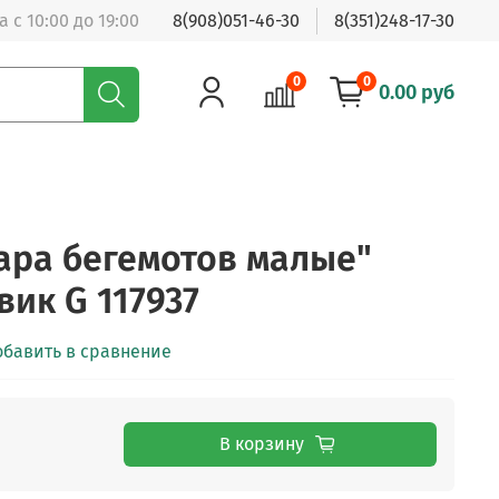
 с 10:00 до 19:00
8(908)051-46-30
8(351)248-17-30
0
0
0.00 руб
Пара бегемотов малые"
вик G 117937
обавить в сравнение
В корзину