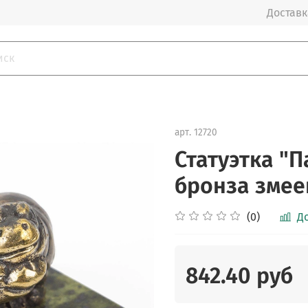
Доставка
арт.
12720
Статуэтка "
бронза змее
(0)
Д
842.40 руб