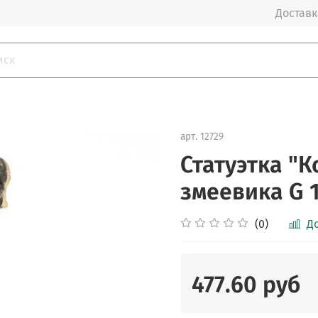
Доставка
арт.
12729
Статуэтка "К
змеевика G 
(0)
Д
477.60 руб