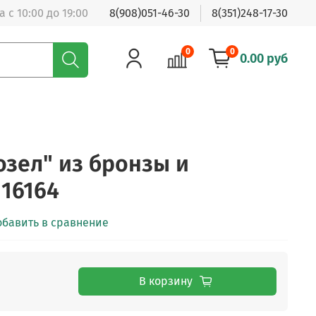
 с 10:00 до 19:00
8(908)051-46-30
8(351)248-17-30
0
0
0.00 руб
озел" из бронзы и
116164
обавить в сравнение
В корзину