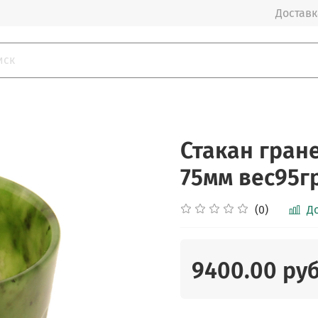
Доставка
Стакан гран
75мм вес95г
(0)
Д
9400.00 ру