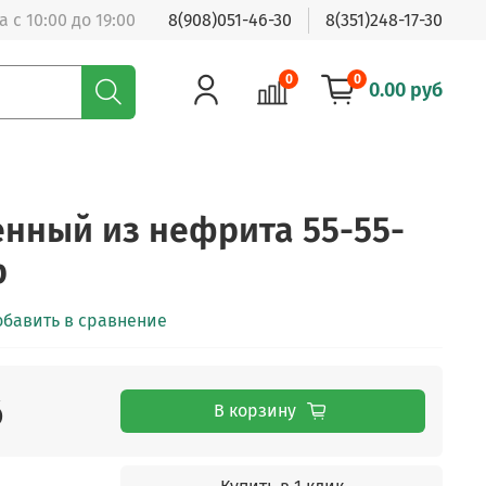
 с 10:00 до 19:00
8(908)051-46-30
8(351)248-17-30
0
0
0.00 руб
енный из нефрита 55-55-
р
обавить в сравнение
б
В корзину