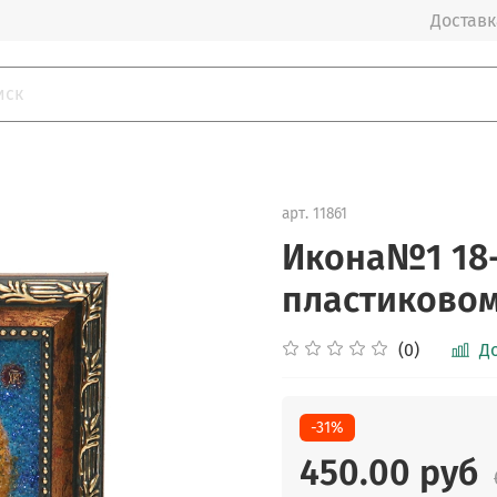
Доставка
арт.
11861
Икона№1 18-
пластиковом
(0)
Д
-31%
450.00 руб