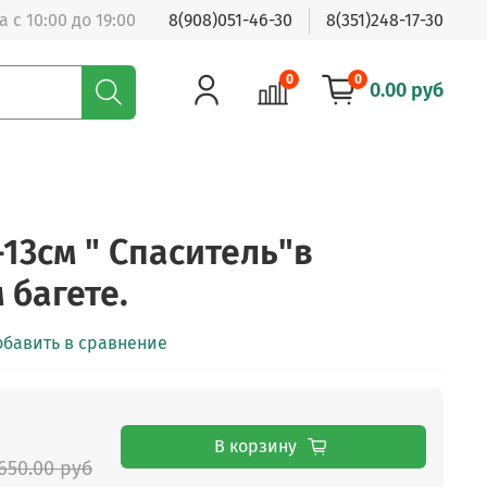
 с 10:00 до 19:00
8(908)051-46-30
8(351)248-17-30
0
0
0.00 руб
13см " Спаситель"в
 багете.
обавить в сравнение
В корзину
650.00 руб