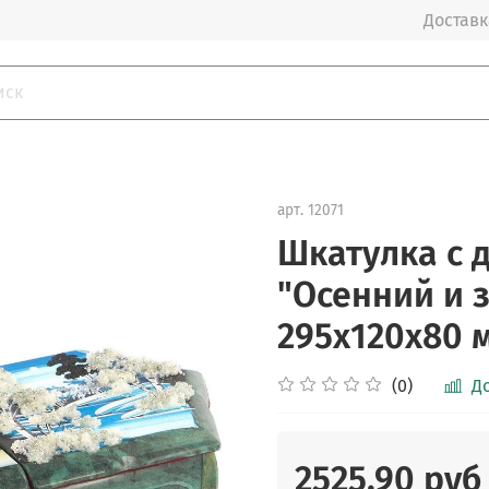
Доставка
арт.
12071
Шкатулка с 
"Осенний и 
295х120х80 м
(0)
Д
2525.90 руб