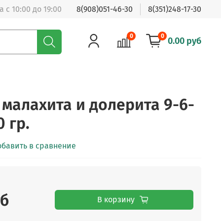
 с 10:00 до 19:00
8(908)051-46-30
8(351)248-17-30
0
0
0.00 руб
 малахита и долерита 9-6-
0 гр.
обавить в сравнение
уб
В корзину