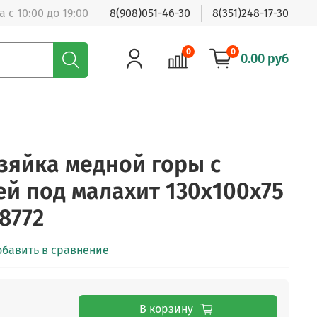
 с 10:00 до 19:00
8(908)051-46-30
8(351)248-17-30
0
0
0.00 руб
зяйка медной горы с
й под малахит 130х100х75
R8772
обавить в сравнение
В корзину