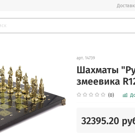
Доставка
арт.
14739
Шахматы "Ру
змеевика R1
(0)
Д
32395.20 ру