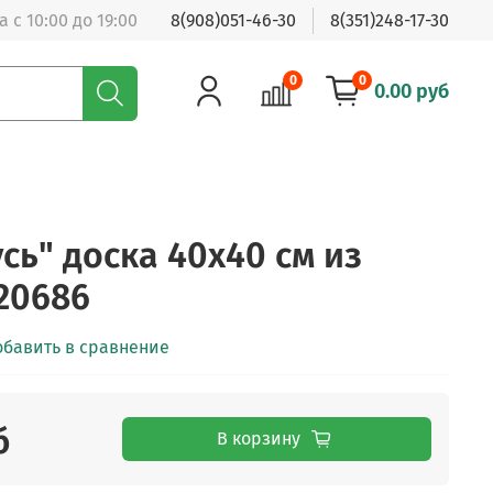
 с 10:00 до 19:00
8(908)051-46-30
8(351)248-17-30
0
0
0.00 руб
сь" доска 40х40 см из
20686
обавить в сравнение
б
В корзину