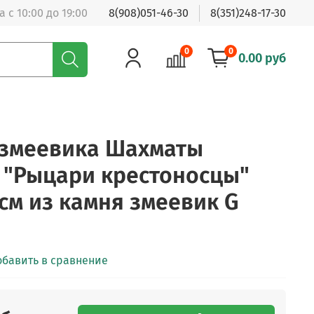
 с 10:00 до 19:00
8(908)051-46-30
8(351)248-17-30
0
0
0.00 руб
 змеевика Шахматы
 "Рыцари крестоносцы"
 см из камня змеевик G
обавить в сравнение