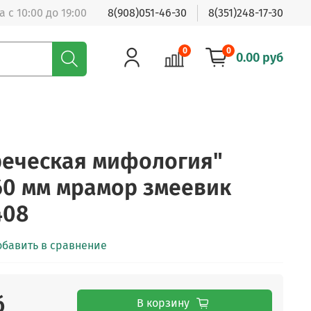
 с 10:00 до 19:00
8(908)051-46-30
8(351)248-17-30
0
0
0.00 руб
реческая мифология"
60 мм мрамор змеевик
408
обавить в сравнение
б
В корзину