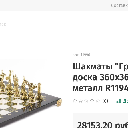
Доставка
арт.
11996
Шахматы "Г
доска 360х3
металл R119
(0)
Д
28153.20 ру