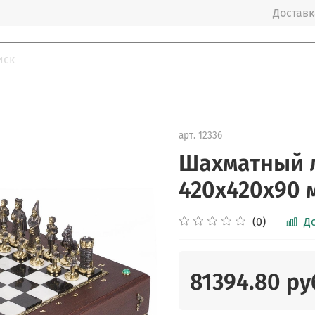
Доставка
арт.
12336
Шахматный 
420х420х90 м
(0)
Д
81394.80 ру