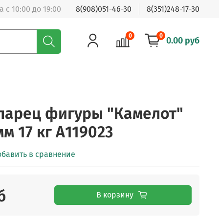
 с 10:00 до 19:00
8(908)051-46-30
8(351)248-17-30
0
0
0.00 руб
ларец фигуры "Камелот"
м 17 кг А119023
обавить в сравнение
б
В корзину