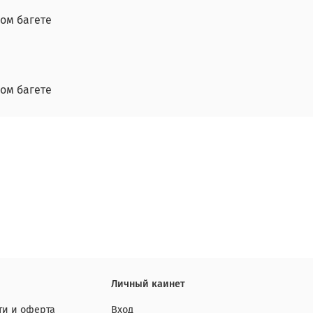
ом багете
ом багете
Личный каинет
и и оферта
Вход