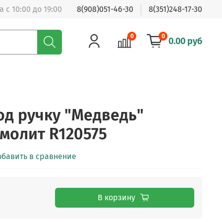
 с 10:00 до 19:00
8(908)051-46-30
8(351)248-17-30
0
0
0.00 руб
од ручку "Медведь"
молит R120575
обавить в сравнение
В корзину