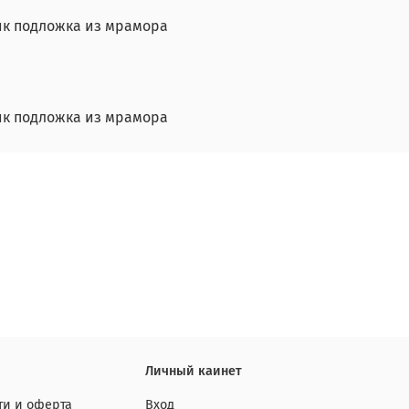
вик подложка из мрамора
вик подложка из мрамора
Личный каинет
и и оферта
Вход