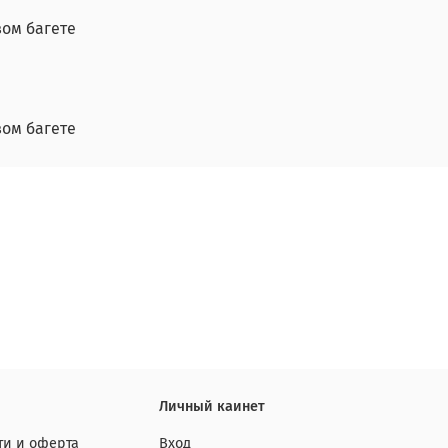
вом багете
вом багете
Личный каинет
и и оферта
Вход