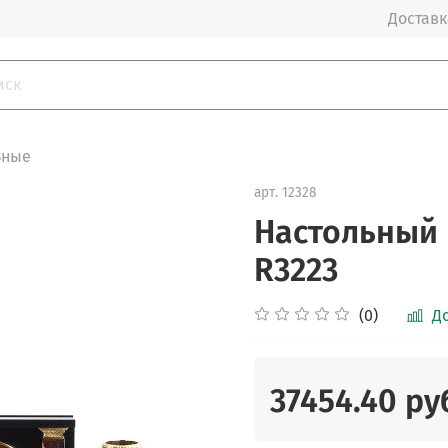
Доставка
ьные
арт.
12328
Настольный 
R3223
(0)
Д
37454.40 ру