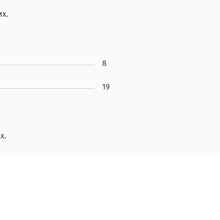
х.
8
19
х.