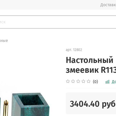
Доставка
ьные
арт.
12802
Настольный
змеевик R11
(0)
Д
3404.40 руб