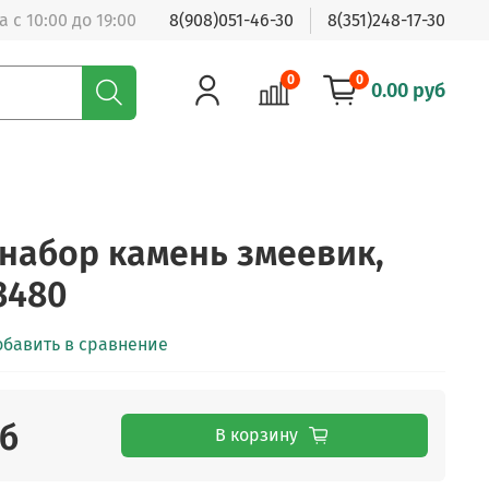
 с 10:00 до 19:00
8(908)051-46-30
8(351)248-17-30
0
0
0.00 руб
набор камень змеевик,
3480
обавить в сравнение
уб
В корзину