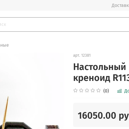
Доставка
ьные
арт.
12381
Настольный 
креноид R11
(0)
Д
16050.00 р