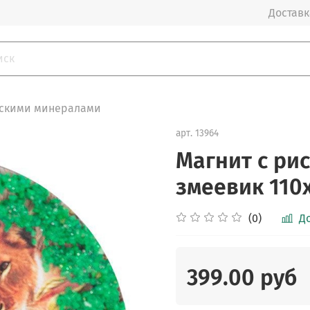
Доставка
ьскими минералами
арт.
13964
Магнит с ри
змеевик 110х
(0)
Д
399.00 руб