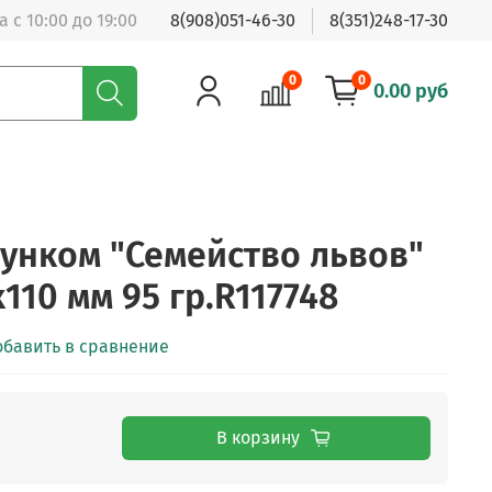
 с 10:00 до 19:00
8(908)051-46-30
8(351)248-17-30
0
0
0.00 руб
сунком "Семейство львов"
110 мм 95 гр.R117748
обавить в сравнение
В корзину