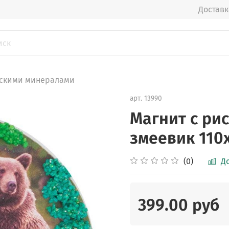
Доставка
ьскими минералами
арт.
13990
Магнит с ри
змеевик 110х
(0)
Д
399.00 руб