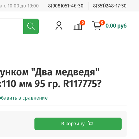
 с 10:00 до 19:00
8(908)051-46-30
8(351)248-17-30
0
0
0.00 руб
сунком "Два медведя"
110 мм 95 гр. R117775?
обавить в сравнение
В корзину