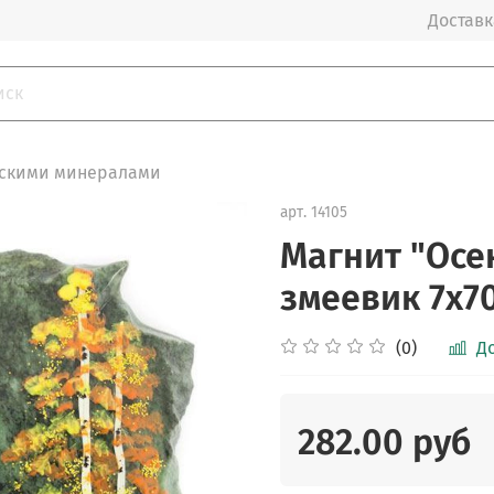
Доставка
ьскими минералами
арт.
14105
Магнит "Осе
змеевик 7х70
(0)
Д
282.00 руб