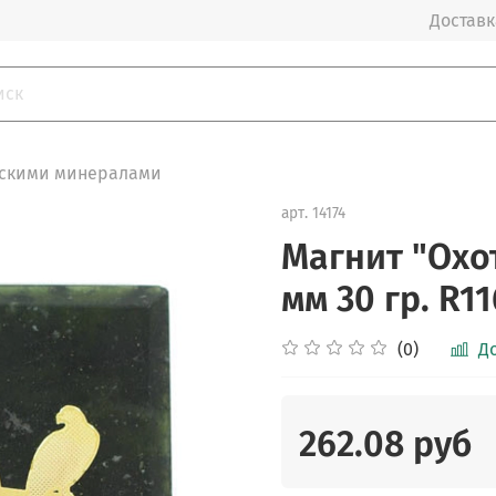
Доставка
ьскими минералами
арт.
14174
Магнит "Охо
мм 30 гр. R1
(0)
Д
262.08 руб