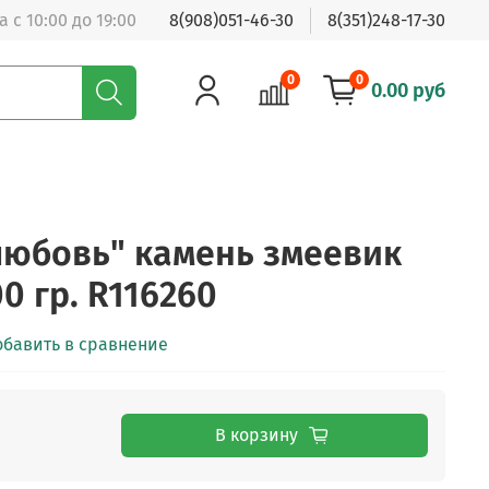
 с 10:00 до 19:00
8(908)051-46-30
8(351)248-17-30
0
0
0.00 руб
любовь" камень змеевик
0 гр. R116260
обавить в сравнение
В корзину