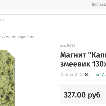
Доставка
ьскими минералами
арт.
14086
Магнит "Кап
змеевик 130х
(0)
Д
327.00 руб