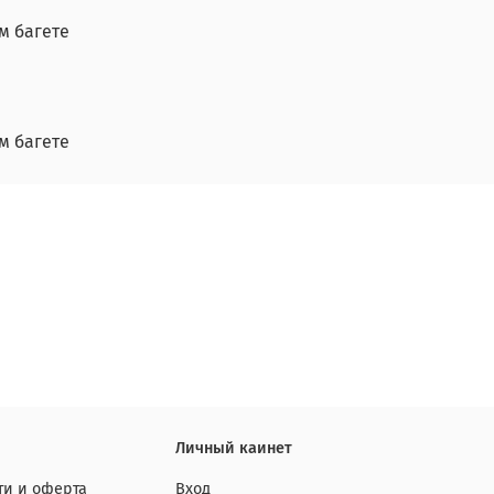
м багете
м багете
Личный каинет
и и оферта
Вход