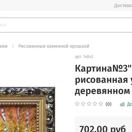
Доставка
ами
Рисованные каменной крошкой
арт.
14042
Картина№3"
рисованная 
деревянном б
(0)
Д
702.00 руб