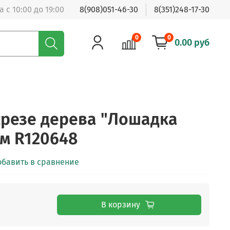
 с 10:00 до 19:00
8(908)051-46-30
8(351)248-17-30
0
0
0.00 руб
срезе дерева "Лошадка
см R120648
обавить в сравнение
В корзину