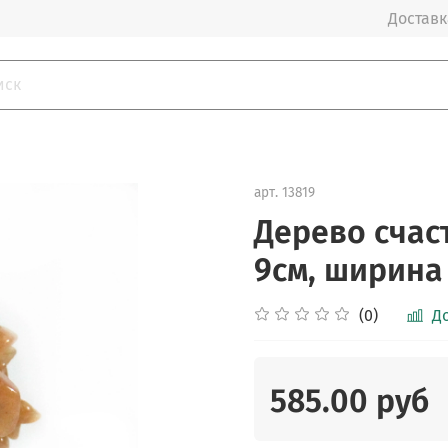
Доставка
арт.
13819
Дерево счаст
9см, ширина
(0)
Д
585.00 руб