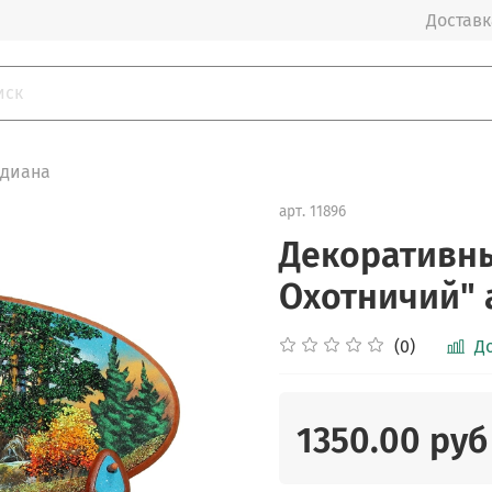
Доставка
идиана
арт.
11896
Декоративны
Охотничий" 
(0)
Д
1350.00 руб