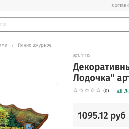
Доставка
ами
Панно ажурное
арт.
11115
Декоративны
Лодочка" арт
(0)
Д
1095.12 руб