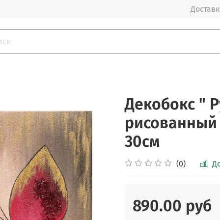
Доставка
Декобокс " 
рисованный 
30см
(0)
Д
890.00 руб