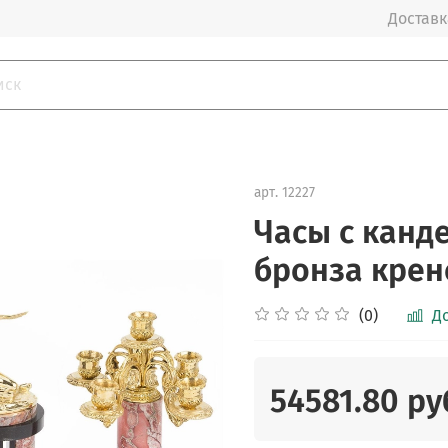
Доставка
арт.
12227
Часы с канд
бронза крен
(0)
Д
54581.80 ру