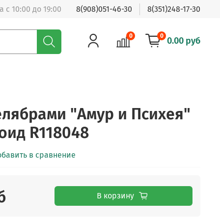
 с 10:00 до 19:00
8(908)051-46-30
8(351)248-17-30
0
0
0.00 руб
елябрами "Амур и Психея"
оид R118048
обавить в сравнение
б
В корзину