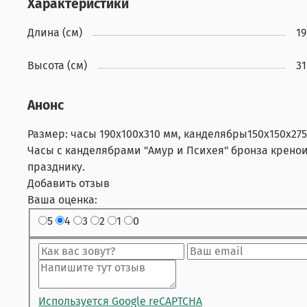
Характеристики
Длина (см)
19
Высота (см)
31
Анонс
Размер: часы 190х100х310 мм, канделябры150х150х27
Часы с канделябрами "Амур и Психея" бронза крено
празднику.
Добавить отзыв
Ваша оценка:
5
4
3
2
1
0
Используется Google reCAPTCHA