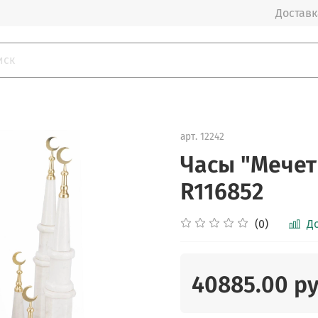
Доставка
арт.
12242
Часы "Мечет
R116852
(0)
Д
40885.00 р