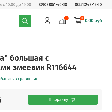
 с 10:00 до 19:00
8(908)051-46-30
8(351)248-17-30
0
0
0.00 руб
а" большая с
ми змеевик R116644
обавить в сравнение
б
В корзину