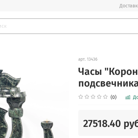
Доставка
арт.
13436
Часы "Корон
подсвечника
(0)
Д
27518.40 ру