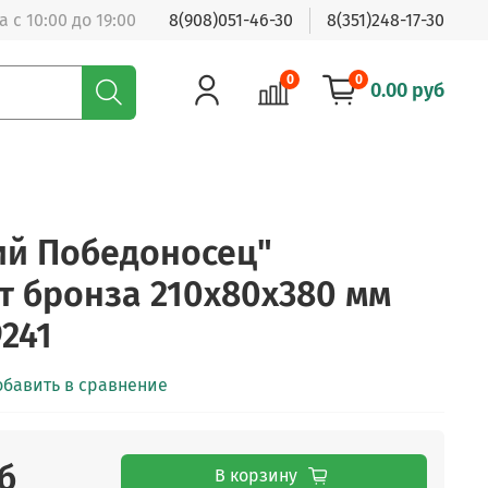
 с 10:00 до 19:00
8(908)051-46-30
8(351)248-17-30
0
0
0.00 руб
ий Победоносец"
 бронза 210х80х380 мм
9241
обавить в сравнение
б
В корзину