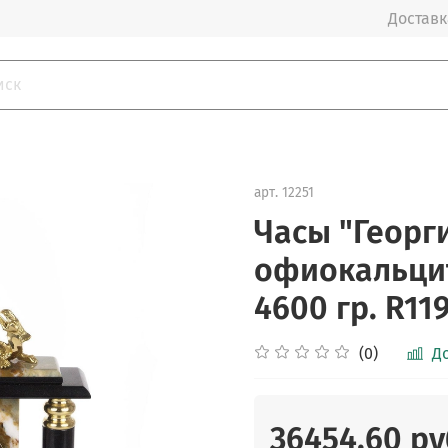
Доставка
арт.
12251
Часы "Георг
офиокальцит
4600 гр. R11
(0)
Д
36454.60 ру