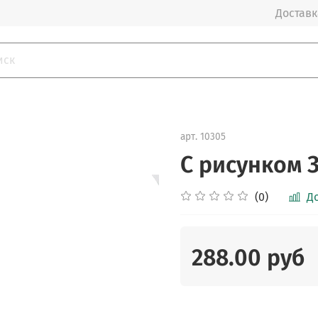
Доставка
арт.
10305
C рисунком 
(0)
Д
288.00 руб