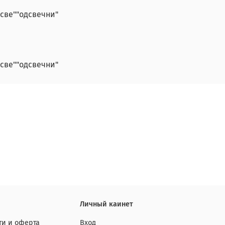
све""одсвечни"
све""одсвечни"
Личный каинет
и и оферта
Вход